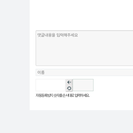
숫
자
새
음
로
자동등록방지 숫자를 순서대로 입력하세요.
성
고
듣
침
기