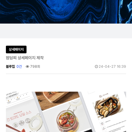
상세페이지
맘담찌 상세페이지 제작
블루칩
0건
798회
24-04-27 16:39