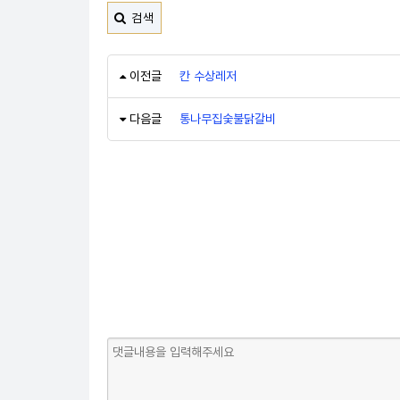
검색
이전글
칸 수상레저
다음글
통나무집숯불닭갈비