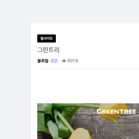
웹사이트
그린트리
블루칩
0건
991회