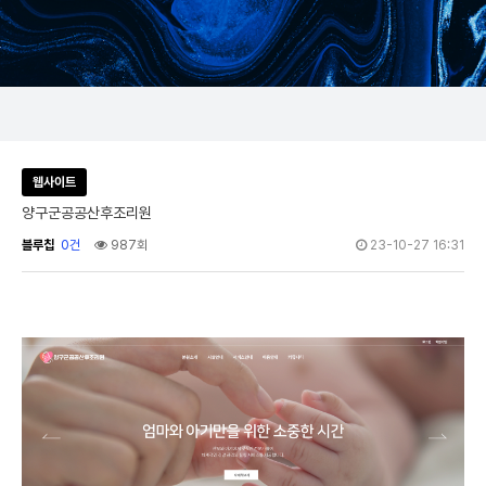
웹사이트
양구군공공산후조리원
블루칩
0건
987회
23-10-27 16:31