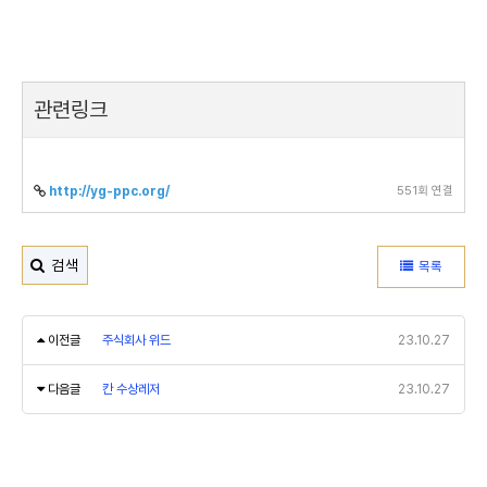
관련링크
551회 연결
http://yg-ppc.org/
검색
목록
이전글
주식회사 위드
23.10.27
다음글
칸 수상레저
23.10.27