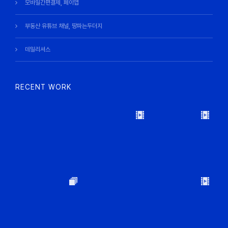
모바일간편결제, 페이앱
부동산 유튜브 채널, 땅파는두더지
데일리셔스
RECENT WORK