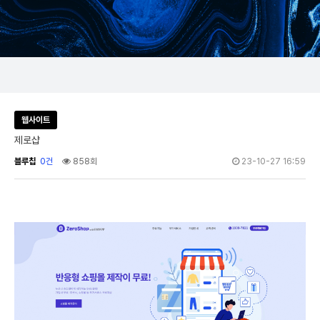
웹사이트
제로샵
블루칩
0건
858회
23-10-27 16:59