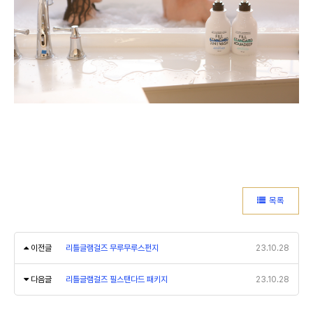
목록
이전글
리틀글램걸즈 무루무루스펀지
23.10.28
다음글
리틀글램걸즈 필스탠다드 패키지
23.10.28