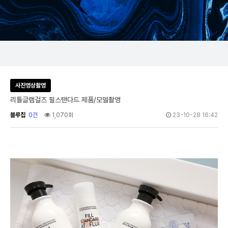
사진영상촬영
리틀글램걸즈 필스탠다드 제품/모델촬영
블루칩
0건
1,070회
23-10-28 16:42