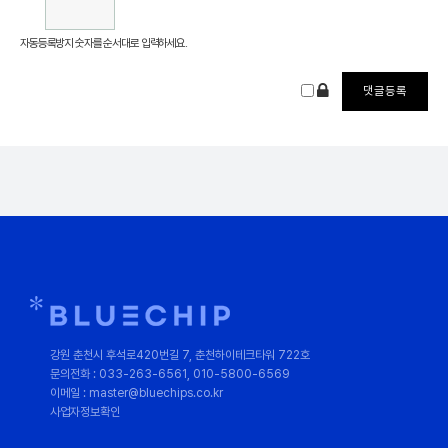
자동등록방지 숫자를 순서대로 입력하세요.
강원 춘천시 후석로420번길 7, 춘천하이테크타워 722호
문의전화 : 033-263-6561, 010-5800-6569
이메일 : master@bluechips.co.kr
사업자정보확인