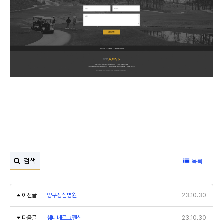
검색
목록
이전글
양구성심병원
23.10.30
다음글
쉐네베르그펜션
23.10.30