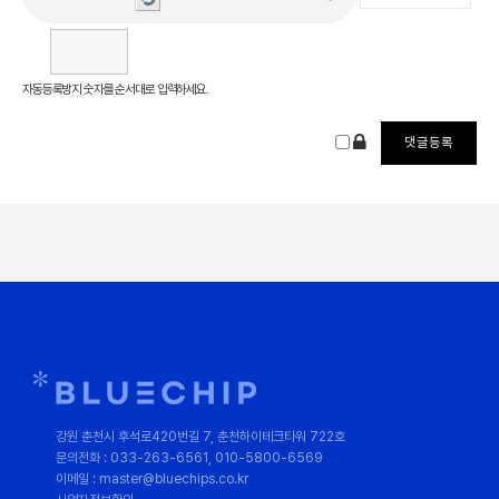
고침
자동등록방지 숫자를 순서대로 입력하세요.
강원 춘천시 후석로420번길 7, 춘천하이테크타워 722호
문의전화 : 033-263-6561, 010-5800-6569
이메일 : master@bluechips.co.kr