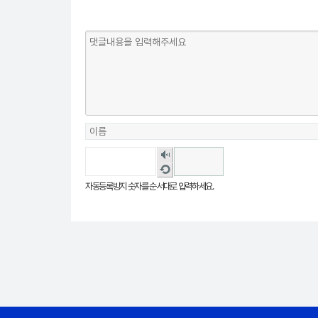
숫
자
새
음
로
자동등록방지 숫자를 순서대로 입력하세요.
성
고
듣
침
기