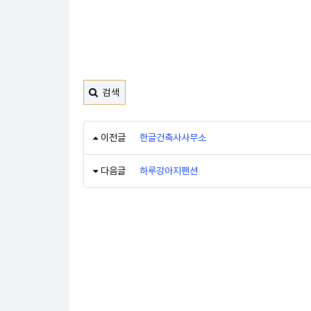
검색
이전글
한글건축사사무소
다음글
하루강아지펜션