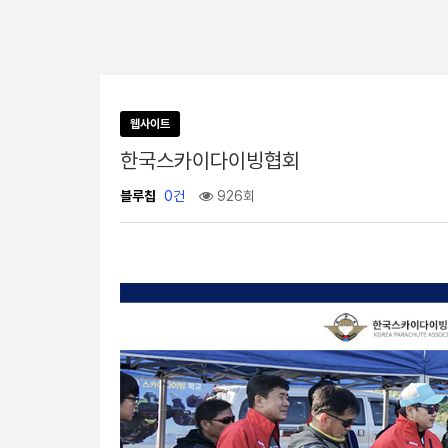
웹사이트
한국스카이다이빙협회
블루칩
0건
926회