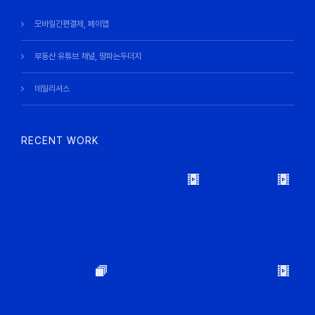
모바일간편결제, 페이앱
부동산 유튜브 채널, 땅파는두더지
데일리셔스
RECENT WORK